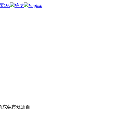
司OA
中文
English
的东莞市炆迪自